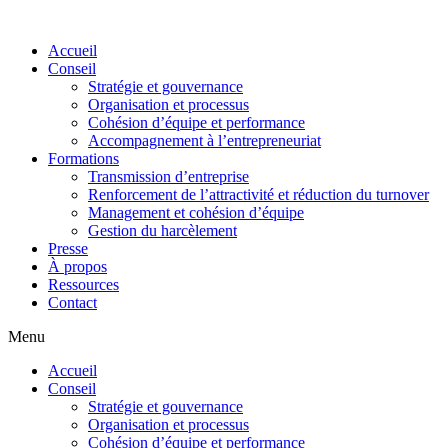
Skip
to
Accueil
content
Conseil
Stratégie et gouvernance
Organisation et processus
Cohésion d’équipe et performance
Accompagnement à l’entrepreneuriat
Formations
Transmission d’entreprise
Renforcement de l’attractivité et réduction du turnover
Management et cohésion d’équipe
Gestion du harcèlement
Presse
À propos
Ressources
Contact
Menu
Accueil
Conseil
Stratégie et gouvernance
Organisation et processus
Cohésion d’équipe et performance